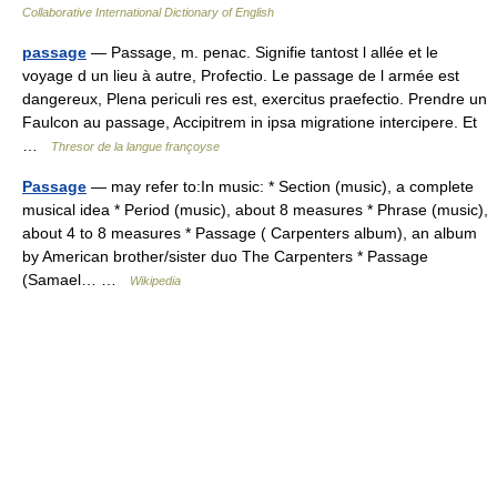
Collaborative International Dictionary of English
passage
— Passage, m. penac. Signifie tantost l allée et le
voyage d un lieu à autre, Profectio. Le passage de l armée est
dangereux, Plena periculi res est, exercitus praefectio. Prendre un
Faulcon au passage, Accipitrem in ipsa migratione intercipere. Et
…
Thresor de la langue françoyse
Passage
— may refer to:In music: * Section (music), a complete
musical idea * Period (music), about 8 measures * Phrase (music),
about 4 to 8 measures * Passage ( Carpenters album), an album
by American brother/sister duo The Carpenters * Passage
(Samael… …
Wikipedia