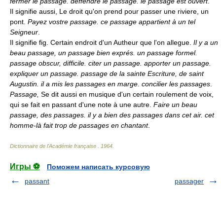
fermer le passage. deffendre le passage. le passage est ouvert
.
Il signifie aussi, Le droit qu'on prend pour passer une riviere, un
pont.
Payez vostre passage. ce passage appartient à un tel
Seigneur
.
Il signifie fig. Certain endroit d'un Autheur que l'on allegue.
Il y a un
beau passage, un passage bien exprés. un passage formel.
passage obscur, difficile. citer un passage. apporter un passage.
expliquer un passage. passage de la sainte Escriture, de saint
Augustin. il a mis les passages en marge. concilier les passages
.
Passage,
Se dit aussi en musique d'un certain roulement de voix,
qui se fait en passant d'une note à une autre.
Faire un beau
passage, des passages. il y a bien des passages dans cet air. cet
homme-là fait trop de passages en chantant
.
Dictionnaire de l'Académie française
.
1964
.
Игры ⚽
Поможем написать курсовую
passant
passager