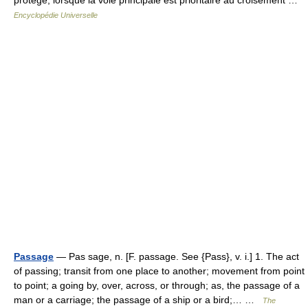
protégé, lorsque la voie principale est prioritaire au croisement …
Encyclopédie Universelle
Passage
— Pas sage, n. [F. passage. See {Pass}, v. i.] 1. The act
of passing; transit from one place to another; movement from point
to point; a going by, over, across, or through; as, the passage of a
man or a carriage; the passage of a ship or a bird;… …
The