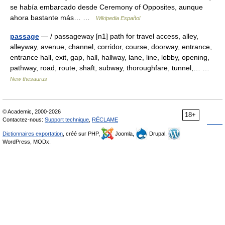
se había embarcado desde Ceremony of Opposites, aunque
ahora bastante más… …
Wikipedia Español
passage
— / passageway [n1] path for travel access, alley,
alleyway, avenue, channel, corridor, course, doorway, entrance,
entrance hall, exit, gap, hall, hallway, lane, line, lobby, opening,
pathway, road, route, shaft, subway, thoroughfare, tunnel,… …
New thesaurus
© Academic, 2000-2026
18+
Contactez-nous:
Support technique
,
RÉCLAME
Dictionnaires exportation
, créé sur PHP,
Joomla,
Drupal,
WordPress, MODx.