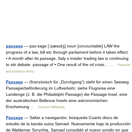
passage
— pas‧sage [ˈpæsɪdʒ] noun [uncountable] LAW the
progress of a law, bill etc through parliament before it takes effect:
• A month after its passage, Italy s insider trading law is continuing
to stir debate. passage of • One result of the oil crisis… …
Financial
and business terms
Passage
— (französisch für „Durchgang“) steht für einen Seeweg
Passagierbeförderung im Luftverkehr, siehe Flugreise eine
Landenge (z. B. die Philadelphi Passage) die Passage Insel, eine
der australischen Bellevue Inseln eine astronomischen
Erscheinung …
Deutsch Wikipedia
Passage
— Saltar a navegación, búsqueda Cuarto disco de
estudio de la banda suiza Samael. Nuevamente bajo la producción
de Waldemar Sorychta, Samael consolidó el nuevo sonido en que