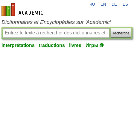
RU
EN
DE
ES
fr-academic.com
Dictionnaires et Encyclopédies sur 'Academic'
Recherche!
interprétations
traductions
livres
Игры ⚽